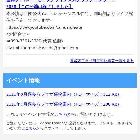
2026【この公演は終了しました】
本公演は当団公式YouTubeチャンネルにて、同時刻よりライブ配
信を予定しております。
https://www.youtube.com/c/musikreate
<お問合せ>
☎090-3361-3946(代表:佐藤)
aizu.philharmonic.winds@gmail.com
喜多方プラザ自主文化事業一覧を見る
イベント情報
2026年8月喜多方プラザ催物案内（
PDF サイズ：
312 Kb）
2026年7月喜多方プラザ催物案内（
PDF サイズ：
296 Kb）
これまでイベント情報が
こちら
からご覧いただけます。
ご覧いただくには、Adobe Readerが必要となります。インストールされて
いない方は
こちら
からダウンロードして下さい。