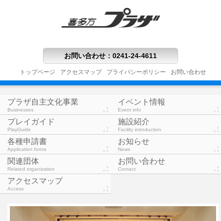
お問い合わせ
：
0241-24-4611
トップページ
アクセスマップ
プライバシーポリシー
お問い合わせ
プラザ自主文化事業
イベント情報
Businesses
Event info
プレイガイド
施設紹介
PlayGuide
Facility introduction
各種申請書
お知らせ
Application forms
News
関連団体
お問い合わせ
Related organization
Contact
アクセスマップ
Access