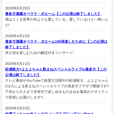
2026年6月29日
喜多方酒蔵オペララ・ボエーム【この公演は終了しました】
僕はミミを世界の何よりも愛している。愛しているけど—怖いん
だ!
2026年4月13日
喜多方酒蔵オペララ・ボエーム100倍楽しむために【この公演は
終了しました】
本公演を楽しむための解説付きコンサート!
2026年5月11日
松浦航大×よよよちゃん歌まねスペシャルライブin喜多方【この
公演は終了しました】
テレビ番組やYouTubeで絶賛大活躍中の松浦航大、よよよちゃん
の2人による歌まねスペシャルライブが喜多方プラザで開催です!!
子供から大人まで全世代で楽しめるものまねを最高のクオリティ
で皆様にお届けします!!...
2026年3月23日
会津フィルハーモニックウィンズスプリングコンサート