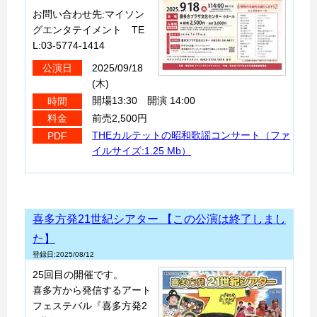
お問い合わせ先:マイソン
グエンタテイメント TE
L:03-5774-1414
2025/09/18
公演日
(木)
開場13:30 開演 14:00
時間
前売2,500円
料金
THEカルテットの昭和歌謡コンサート（ファ
PDF
イルサイズ:1.25 Mb）
喜多方発21世紀シアター 【この公演は終了しまし
た】
登録日:2025/08/12
25回目の開催です。
喜多方から発信するアート
フェステバル『喜多方発2