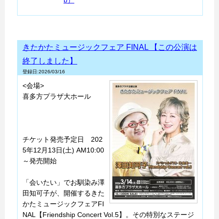
きたかたミュージックフェア FINAL 【この公演は
終了しました】
登録日:2026/03/16
<会場>
喜多方プラザ大ホール
チケット発売予定日 202
5年12月13日(土) AM10:00
～発売開始
「会いたい」でお馴染み澤
田知可子が、開催するきた
かたミュージックフェアFI
NAL【Friendship Concert Vol.5】。その特別なステージ