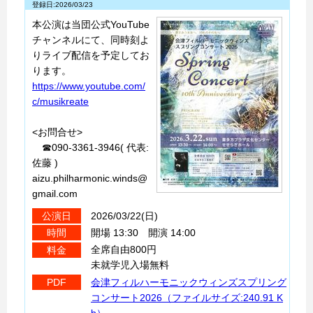
登録日:2026/03/23
本公演は当団公式YouTube
チャンネルにて、同時刻よ
りライブ配信を予定してお
ります。
https://www.youtube.com/
c/musikreate
<お問合せ>
☎090-3361-3946( 代表:
佐藤 )
aizu.philharmonic.winds@
gmail.com
2026/03/22(日)
公演日
開場 13:30 開演 14:00
時間
全席自由800円
料金
未就学児入場無料
会津フィルハーモニックウィンズスプリング
PDF
コンサート2026（ファイルサイズ:240.91 K
b）