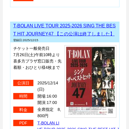
T-BOLAN LIVE TOUR 2025-2026 SING THE BES
T HIT JOURNEY47 【この公演は終了しました】
登録日:2025/12/15
チケット一般発売日
7月26日(土)午前10時より
喜多方プラザ窓口販売・先
着順・おひとり様4枚まで
2025/12/14
公演日
(日)
開場:16:00
時間
開演:17:00
全席指定 8,
料金
800円
T-BOLAN LI
PDF