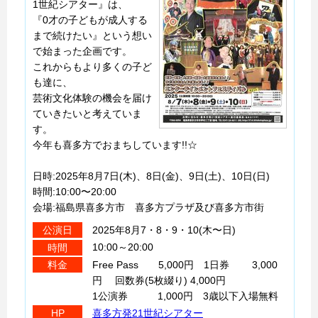
1世紀シアター』は、
『0才の子どもが成人する
まで続けたい』という想い
で始まった企画です。
これからもより多くの子ど
も達に、
芸術文化体験の機会を届け
ていきたいと考えていま
す。
今年も喜多方でおまちしています!!☆
日時:2025年8月7日(木)、8日(金)、9日(土)、10日(日)
時間:10:00〜20:00
会場:福島県喜多方市 喜多方プラザ及び喜多方市街
2025年8月7・8・9・10(木〜日)
公演日
10:00～20:00
時間
Free Pass 5,000円 1日券 3,000
料金
円 回数券(5枚綴り) 4,000円
1公演券 1,000円 3歳以下入場無料
喜多方発21世紀シアター
HP