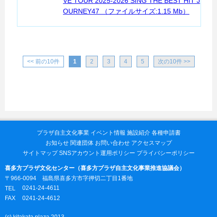
VE TOUR 2025-2026 SING THE BEST HIT J
OURNEY47 （ファイルサイズ:1.15 Mb）
<< 前の10件
1
2
3
4
5
次の10件 >>
プラザ自主文化事業
イベント情報
施設紹介
各種申請書
お知らせ
関連団体
お問い合わせ
アクセスマップ
サイトマップ
SNSアカウント運用ポリシー
プライバシーポリシー
喜多方プラザ文化センター（喜多方プラザ自主文化事業推進協議会）
〒966-0094 福島県喜多方市字押切二丁目1番地
0241-24-4611
TEL
0241-24-4612
FAX
(c) kitakata plaza 2013