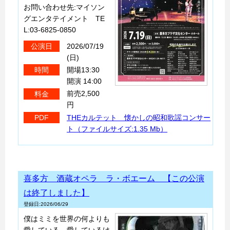
お問い合わせ先:マイソン
グエンタテイメント TE
L:03-6825-0850
2026/07/19
公演日
(日)
開場13:30
時間
開演 14:00
前売2,500
料金
円
THEカルテット 懐かしの昭和歌謡コンサー
PDF
ト（ファイルサイズ:1.35 Mb）
喜多方 酒蔵オペラ ラ・ボエーム 【この公演
は終了しました】
登録日:2026/06/29
僕はミミを世界の何よりも
愛している。愛しているけ