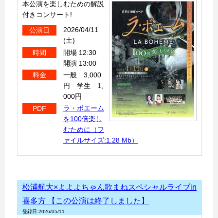
本公演を楽しむための解説
付きコンサート!
2026/04/11
公演日
(土)
開場 12:30
時間
開演 13:00
一般 3,000
料金
円 学生 1,
000円
ラ・ボエーム
PDF
を100倍楽し
むために（フ
ァイルサイズ:1.28 Mb）
松浦航大×よよよちゃん歌まねスペシャルライブin
喜多方 【この公演は終了しました】
登録日:2026/05/11