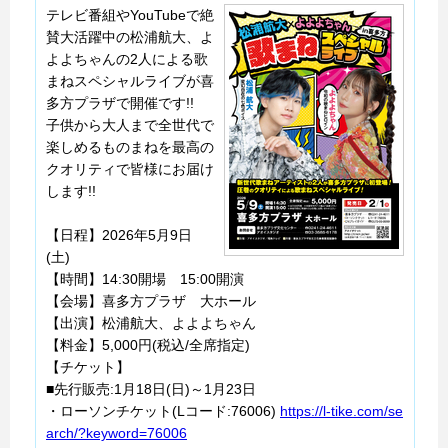
テレビ番組やYouTubeで絶
賛大活躍中の松浦航大、よ
よよちゃんの2人による歌
まねスペシャルライブが喜
多方プラザで開催です!!
子供から大人まで全世代で
楽しめるものまねを最高の
クオリティで皆様にお届け
します!!
【日程】2026年5月9日
(土)
【時間】14:30開場 15:00開演
【会場】喜多方プラザ 大ホール
【出演】松浦航大、よよよちゃん
【料金】5,000円(税込/全席指定)
【チケット】
■先行販売:1月18日(日)～1月23日
・ローソンチケット(Lコード:76006)
https://l-tike.com/se
arch/?keyword=76006