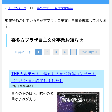
トップページ
喜多方プラザ自主文化事業
現在登録させている喜多方プラザ自主文化事業を掲載しておりま
す。
喜多方プラザ自主文化事業お知らせ
<< 前の10件
1
2
3
4
5
次の10件 >>
THEカルテット 懐かしの昭和歌謡コンサート
【この公演は終了しました】
登録日:2026/07/21
青春のあの日へ。昭和の名
曲がよみがえる