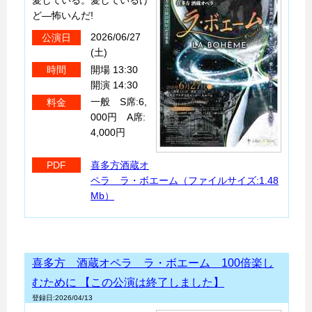
ど—怖いんだ!
2026/06/27
公演日
(土)
開場 13:30
時間
開演 14:30
一般 S席:6,
料金
000円 A席:
4,000円
喜多方酒蔵オ
PDF
ペラ ラ・ボエーム（ファイルサイズ:1.48
Mb）
喜多方 酒蔵オペラ ラ・ボエーム 100倍楽し
むために 【この公演は終了しました】
登録日:2026/04/13