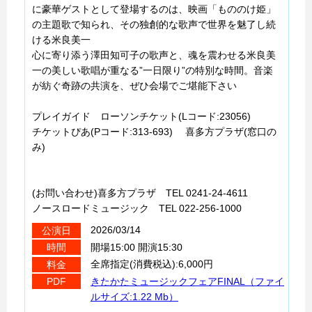
に豪華ゲストとして登場するのは、映画「もののけ姫」
の主題歌で知られ、その独創的な歌声で世界を魅了し続
ける米良美一
心に寄り添う澤田知可子の歌声と、魂を震わせる米良美
一の美しい歌唱が重なる”一日限り”の特別な時間。音楽
が紡ぐ奇跡の共演を、ぜひ会場でご堪能下さい
プレイガイド ローソンチケット(Lコード:23056)
チケットぴあ(Pコード:313-693) 喜多方プラザ(窓口の
み)
(お問い合わせ)喜多方プラザ TEL 0241-24-4611
ノースロードミュージック TEL 022-256-1000
2026/03/14
公演日
開場15:00 開演15:30
時間
全席指定(消費税込):6,000円
料金
きたかたミュージックフェアFINAL（ファイ
PDF
ルサイズ:1.22 Mb）