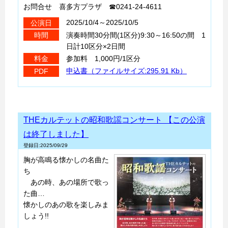
お問合せ 喜多方プラザ ☎0241-24-4611
2025/10/4～2025/10/5
公演日
演奏時間30分間(1区分)9:30～16:50の間 1
時間
日計10区分×2日間
参加料 1,000円/1区分
料金
申込書（ファイルサイズ:295.91 Kb）
PDF
THEカルテットの昭和歌謡コンサート 【この公演
は終了しました】
登録日:2025/09/29
胸が高鳴る懐かしの名曲た
ち
あの時、あの場所で歌っ
た曲…
懐かしのあの歌を楽しみま
しょう!!