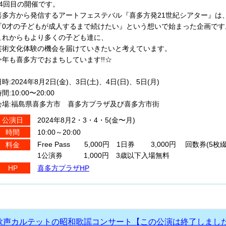
24回目の開催です。
喜多方から発信するアートフェステバル『喜多方発21世紀シアター』は
『0才の子どもが成人するまで続けたい』という想いで始まった企画です
これからもより多くの子ども達に、
芸術文化体験の機会を届けていきたいと考えています。
今年も喜多方でおまちしています!!☆
時:2024年8月2日(金)、3日(土)、4日(日)、5日(月)
間:10:00〜20:00
会場:福島県喜多方市 喜多方プラザ及び喜多方市街
2024年8月2・3・4・5(金〜月)
公演日
10:00～20:00
時間
Free Pass 5,000円 1日券 3,000円 回数券(5枚綴り
料金
1公演券 1,000円 3歳以下入場無料
喜多方プラザHP
HP
歌声カルテットの昭和歌謡コンサート【この公演は終了しまし