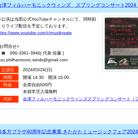
会津フィルハーモニックウィンズ スプリングコンサート2024
本公演は当団公式YouTubeチャンネルにて、同時刻
よりライブ配信を予定しております。
ttps://www.youtube.com/c/musikreate
<お問合せ>
 090-3361-3946( 代表:佐藤 )
izu.philharmonic.winds@gmail.com
2024/03/24(日)
公演日
開場 14:30 開演 15:00
時間
全席自由500円
料金
未就学児入場無料
会津フィルハーモニックウィンズスプリングコンサート（ファイ
PDF
喜多方プラザ40周年記念事業 きたかたミュージックフェア2024 澤田知可