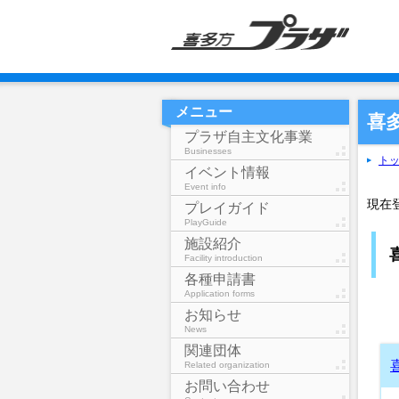
メニュー
喜
プラザ自主文化事業
Businesses
ト
イベント情報
Event info
現在
プレイガイド
PlayGuide
施設紹介
Facility introduction
各種申請書
Application forms
お知らせ
News
関連団体
Related organization
お問い合わせ