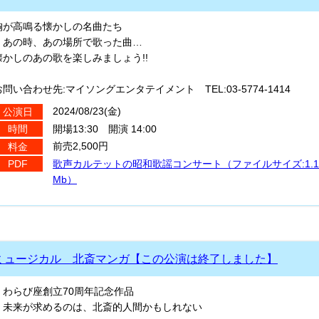
胸が高鳴る懐かしの名曲たち
あの時、あの場所で歌った曲…
懐かしのあの歌を楽しみましょう!!
お問い合わせ先:マイソングエンタテイメント TEL:03-5774-1414
2024/08/23(金)
公演日
開場13:30 開演 14:00
時間
前売2,500円
料金
歌声カルテットの昭和歌謡コンサート（ファイルサイズ:1.1
PDF
Mb）
ミュージカル 北斎マンガ【この公演は終了しました】
わらび座創立70周年記念作品
未来が求めるのは、北斎的人間かもしれない