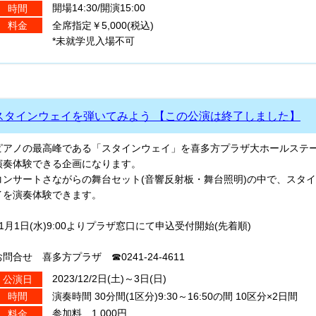
開場14:30/開演15:00
時間
全席指定￥5,000(税込)
料金
*未就学児入場不可
スタインウェイを弾いてみよう 【この公演は終了しました】
ピアノの最高峰である「スタインウェイ」を喜多方プラザ大ホールステ
演奏体験できる企画になります。
コンサートさながらの舞台セット(音響反射板・舞台照明)の中で、スタ
イを演奏体験できます。
11月1日(水)9:00よりプラザ窓口にて申込受付開始(先着順)
お問合せ 喜多方プラザ ☎0241-24-4611
2023/12/2日(土)～3日(日)
公演日
演奏時間 30分間(1区分)9:30～16:50の間 10区分×2日間
時間
参加料 1,000円
料金