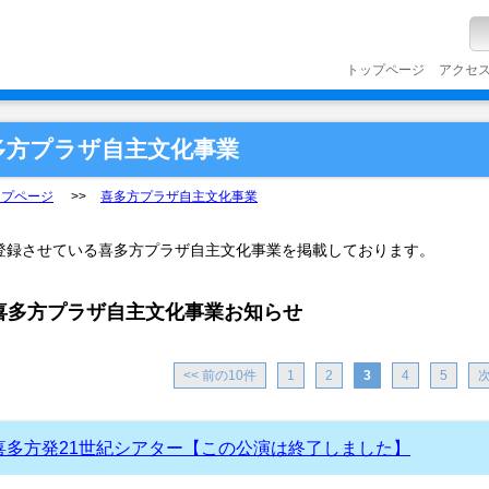
トップページ
アクセ
多方プラザ自主文化事業
ップページ
喜多方プラザ自主文化事業
登録させている喜多方プラザ自主文化事業を掲載しております。
喜多方プラザ自主文化事業お知らせ
<< 前の10件
1
2
3
4
5
次
喜多方発21世紀シアター【この公演は終了しました】