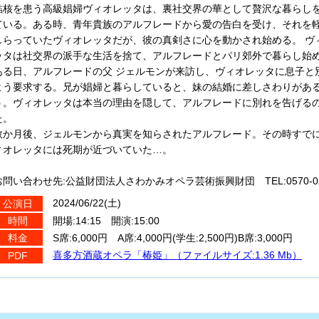
結核を患う高級娼婦ヴィオレッタは、裏社交界の華として贅沢な暮らし
ている。ある時、青年貴族のアルフレードから愛の告白を受け、それを
しらっていたヴィオレッタだが、彼の真剣さに心を動かされ始める。 ヴ
ッタは社交界の派手な生活を捨て、アルフレードとパリ郊外で暮らし始
ある日、アルフレードの父 ジェルモンが来訪し、ヴィオレッタに息子と
よう要求する。兄が娼婦と暮らしていると、妹の結婚に差しさわりがあ
う。ヴィオレッタは本当の理由を隠して、アルフレードに別れを告げる
た。
数か月後、ジェルモンから真実を知らされたアルフレード。その時すで
ィオレッタには死期が近づいていた…。
お問い合わせ先:公益財団法人さわかみオペラ芸術振興財団 TEL:0570-023
2024/06/22(土)
公演日
開場:14:15 開演:15:00
時間
S席:6,000円 A席:4,000円(学生:2,500円)B席:3,000円
料金
喜多方酒蔵オペラ「椿姫」（ファイルサイズ:1.36 Mb）
PDF