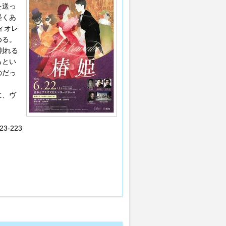
を送っ
軽くあ
ィオレ
める。
別れる
るとい
のだっ
に、ヴ
-223