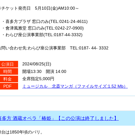
※チケット発売日 5月10日(金)AM10:00～
・喜多方プラザ 窓口のみ(TEL:0241-24-4611)
會津風雅堂 窓口のみ(TEL:0242-27-0900)
・わらび座公演事業部(TEL:0187-44-3332)
お問い合わせ先:わらび座公演事業部 TEL:0187- 44- 3332
2024/08/25(日)
公演日
開場13:30 開演 14:00
時間
全席指定5,000円
料金
ミュージカル 北斎マンガ（ファイルサイズ:1.52 Mb）
PDF
喜多方 酒蔵オペラ「椿姫」【この公演は終了しました】
舞台は1850年頃のパリ。